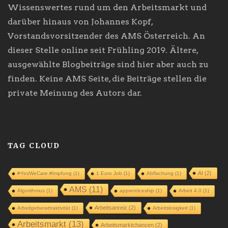
Wissenswertes rund um den Arbeitsmarkt und
darüber hinaus von Johannes Kopf,
Vorstandsvorsitzender des AMS Österreich. An
dieser Stelle online seit Frühling 2019. Ältere,
ausgewählte Blogbeiträge sind hier aber auch zu
finden. Keine AMS Seite, die Beiträge stellen die
private Meinung des Autors dar.
TAG CLOUD
AI
(2)
#YesWeCare #Impfung
(1)
1 Euro Job
(1)
Abflachung
(1)
AMS
(11)
Algorithmus
(1)
apprenticeship
(1)
Arbeit 4.0
(1)
Arbeitsanreiz
(2)
Arbeitgeberattraktivität
(1)
Arbeitslosigkeit
(1)
Arbeitsmarkt
(13)
Arbeitsmarktchancen
(2)