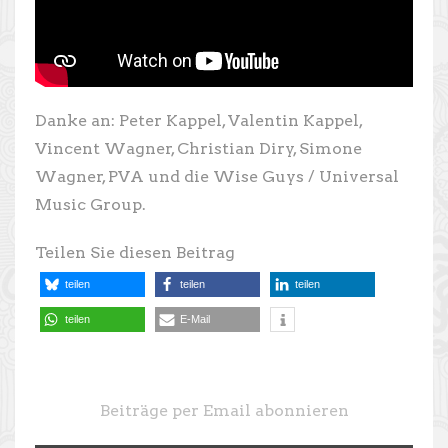
Danke an: Peter Kappel, Valentin Kappel,
Vincent Wagner, Christian Diry, Simone
Wagner, PVA und die Wise Guys / Universal
Music Group.
Teilen Sie diesen Beitrag
teilen
teilen
teilen
teilen
E-Mail
Beiträge per Email abonnieren