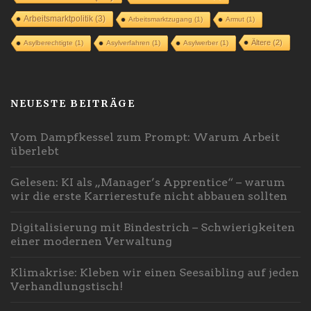
Arbeitsmarktpolitik
(3)
Arbeitsmarktzugang
(1)
Armut
(1)
Ältere
(2)
Asylberechtigte
(1)
Asylverfahren
(1)
Asylwerber
(1)
NEUESTE BEITRÄGE
Vom Dampfkessel zum Prompt: Warum Arbeit
überlebt
Gelesen: KI als „Manager’s Apprentice“ – warum
wir die erste Karrierestufe nicht abbauen sollten
Digitalisierung mit Bindestrich – Schwierigkeiten
einer modernen Verwaltung
Klimakrise: Kleben wir einen Seesaibling auf jeden
Verhandlungstisch!