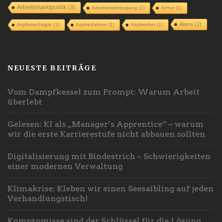
Arbeitsmarktpolitik
(3)
Arbeitsmarktzugang
(1)
Armut
(1)
Ältere
(2)
Asylberechtigte
(1)
Asylverfahren
(1)
Asylwerber
(1)
NEUESTE BEITRÄGE
Vom Dampfkessel zum Prompt: Warum Arbeit
überlebt
Gelesen: KI als „Manager’s Apprentice“ – warum
wir die erste Karrierestufe nicht abbauen sollten
Digitalisierung mit Bindestrich – Schwierigkeiten
einer modernen Verwaltung
Klimakrise: Kleben wir einen Seesaibling auf jeden
Verhandlungstisch!
Kompromisse sind der Schlüssel für die Lösung