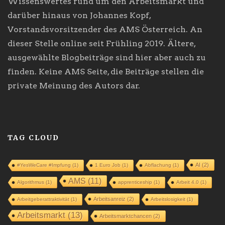
Wissenswertes rund um den Arbeitsmarkt und
darüber hinaus von Johannes Kopf,
Vorstandsvorsitzender des AMS Österreich. An
dieser Stelle online seit Frühling 2019. Ältere,
ausgewählte Blogbeiträge sind hier aber auch zu
finden. Keine AMS Seite, die Beiträge stellen die
private Meinung des Autors dar.
TAG CLOUD
AI
(2)
#YesWeCare #Impfung
(1)
1 Euro Job
(1)
Abflachung
(1)
AMS
(11)
Algorithmus
(1)
apprenticeship
(1)
Arbeit 4.0
(1)
Arbeitsanreiz
(2)
Arbeitgeberattraktivität
(1)
Arbeitslosigkeit
(1)
Arbeitsmarkt
(13)
Arbeitsmarktchancen
(2)