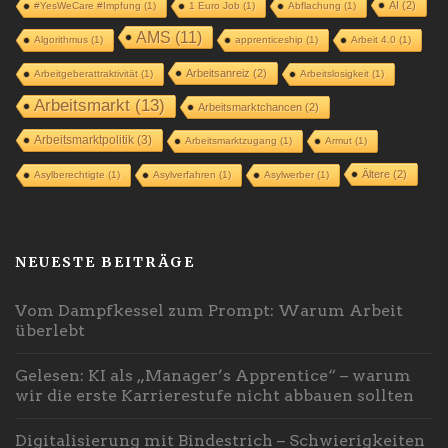
AI
(2)
#YesWeCare #Impfung
(1)
1 Euro Job
(1)
Abflachung
(1)
AMS
(11)
Algorithmus
(1)
apprenticeship
(1)
Arbeit 4.0
(1)
Arbeitsanreiz
(2)
Arbeitgeberattraktivität
(1)
Arbeitslosigkeit
(1)
Arbeitsmarkt
(13)
Arbeitsmarktchancen
(2)
Arbeitsmarktpolitik
(3)
Arbeitsmarktzugang
(1)
Armut
(1)
Ältere
(2)
Asylberechtigte
(1)
Asylverfahren
(1)
Asylwerber
(1)
NEUESTE BEITRÄGE
Vom Dampfkessel zum Prompt: Warum Arbeit
überlebt
Gelesen: KI als „Manager’s Apprentice“ – warum
wir die erste Karrierestufe nicht abbauen sollten
Digitalisierung mit Bindestrich – Schwierigkeiten