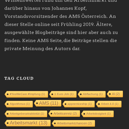
Wissenswertes rund um den Arbeitsmarkt und
darüber hinaus von Johannes Kopf,
Vorstandsvorsitzender des AMS Österreich. An
dieser Stelle online seit Frühling 2019. Ältere,
ausgewählte Blogbeiträge sind hier aber auch zu
finden. Keine AMS Seite, die Beiträge stellen die
private Meinung des Autors dar.
TAG CLOUD
AI
(2)
#YesWeCare #Impfung
(1)
1 Euro Job
(1)
Abflachung
(1)
AMS
(11)
Algorithmus
(1)
apprenticeship
(1)
Arbeit 4.0
(1)
Arbeitsanreiz
(2)
Arbeitgeberattraktivität
(1)
Arbeitslosigkeit
(1)
Arbeitsmarkt
(13)
Arbeitsmarktchancen
(2)