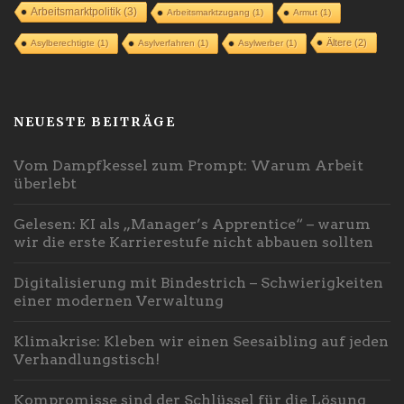
Arbeitsmarktpolitik
(3)
Arbeitsmarktzugang
(1)
Armut
(1)
Ältere
(2)
Asylberechtigte
(1)
Asylverfahren
(1)
Asylwerber
(1)
NEUESTE BEITRÄGE
Vom Dampfkessel zum Prompt: Warum Arbeit
überlebt
Gelesen: KI als „Manager’s Apprentice“ – warum
wir die erste Karrierestufe nicht abbauen sollten
Digitalisierung mit Bindestrich – Schwierigkeiten
einer modernen Verwaltung
Klimakrise: Kleben wir einen Seesaibling auf jeden
Verhandlungstisch!
Kompromisse sind der Schlüssel für die Lösung