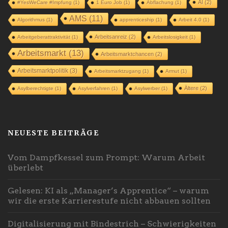
AI
(2)
#YesWeCare #Impfung
(1)
1 Euro Job
(1)
Abflachung
(1)
AMS
(11)
Algorithmus
(1)
apprenticeship
(1)
Arbeit 4.0
(1)
Arbeitsanreiz
(2)
Arbeitgeberattraktivität
(1)
Arbeitslosigkeit
(1)
Arbeitsmarkt
(13)
Arbeitsmarktchancen
(2)
Arbeitsmarktpolitik
(3)
Arbeitsmarktzugang
(1)
Armut
(1)
Ältere
(2)
Asylberechtigte
(1)
Asylverfahren
(1)
Asylwerber
(1)
NEUESTE BEITRÄGE
Vom Dampfkessel zum Prompt: Warum Arbeit
überlebt
Gelesen: KI als „Manager’s Apprentice“ – warum
wir die erste Karrierestufe nicht abbauen sollten
Digitalisierung mit Bindestrich – Schwierigkeiten