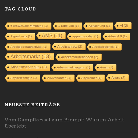
TAG CLOUD
AI
(2)
#YesWeCare #Impfung
(1)
1 Euro Job
(1)
Abflachung
(1)
AMS
(11)
Algorithmus
(1)
apprenticeship
(1)
Arbeit 4.0
(1)
Arbeitsanreiz
(2)
Arbeitgeberattraktivität
(1)
Arbeitslosigkeit
(1)
Arbeitsmarkt
(13)
Arbeitsmarktchancen
(2)
Arbeitsmarktpolitik
(3)
Arbeitsmarktzugang
(1)
Armut
(1)
Ältere
(2)
Asylberechtigte
(1)
Asylverfahren
(1)
Asylwerber
(1)
NEUESTE BEITRÄGE
Vom Dampfkessel zum Prompt: Warum Arbeit
überlebt