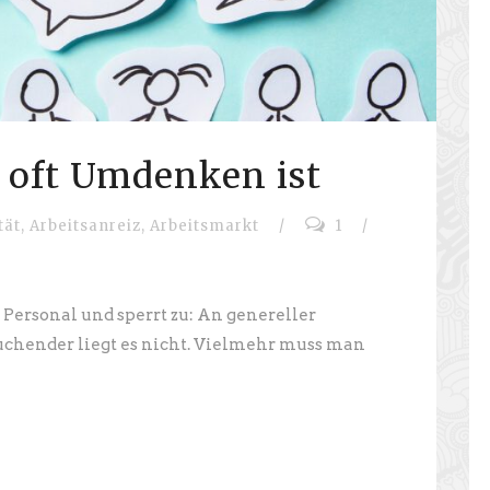
 oft Umdenken ist
tät
,
Arbeitsanreiz
,
Arbeitsmarkt
/
1
/
Personal und sperrt zu: An genereller
uchender liegt es nicht. Vielmehr muss man