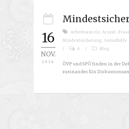
Mindestsiche
Arbeitsanreiz
,
Armut
,
Fina
16
Mindestsicherung
,
Sozialhilfe
/
0
/
Blog
NOV.
2016
ÖVP und SPÖ finden in der De
zueinander. Ein Diskussionsan