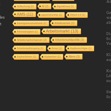
Ar
d
AI
(2)
Abflachung
(1)
Algorithmus
(1)
Ge
AMS
(11)
apprenticeship
(1)
Arbeit 4.0
(1)
des
wa
ab
Arbeitsanreiz
(2)
t
Arbeitgeberattraktivität
(1)
Arbeitsmarkt
(13)
Arbeitslosigkeit
(1)
Di
Sc
Arbeitsmarktpolitik
(3)
Arbeitsmarktchancen
(2)
Ve
Arbeitsmarktzugang
(1)
Armut
(1)
Asylberechtigte
(1)
Kl
Ältere
(2)
Asylverfahren
(1)
Asylwerber
(1)
au
Ko
Lö
zu
St
Sc