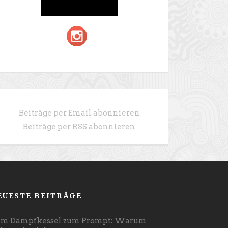
Beiträge per Email abonnieren
Beiträge per RSS abonnieren
EUESTE BEITRÄGE
m Dampfkessel zum Prompt: Warum