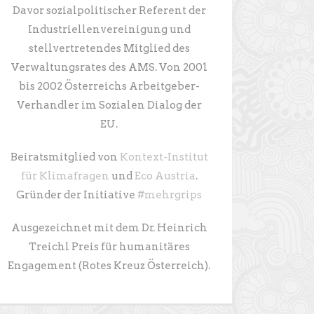
Davor sozialpolitischer Referent der
Industriellenvereinigung und
stellvertretendes Mitglied des
Verwaltungsrates des AMS. Von 2001
bis 2002 Österreichs Arbeitgeber-
Verhandler im Sozialen Dialog der
EU.
Beiratsmitglied von
Kontext-Institut
für Klimafragen
und
Eco Austria
.
Gründer der Initiative
#mehrgrips
Ausgezeichnet mit dem Dr. Heinrich
Treichl Preis für humanitäres
Engagement (Rotes Kreuz Österreich).