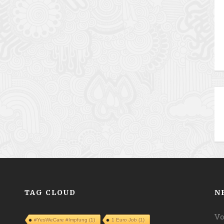
TAG CLOUD
N
Vo
#YesWeCare #Impfung
(1)
1 Euro Job
(1)