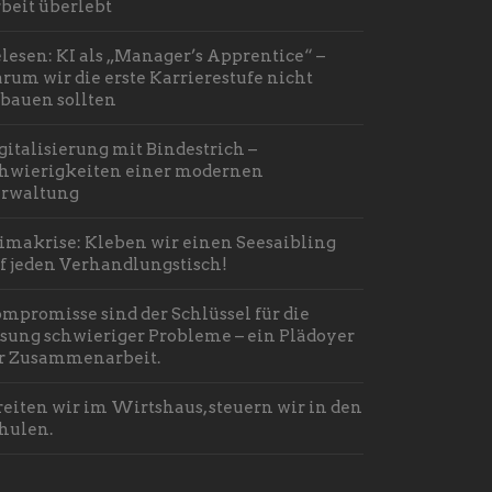
beit überlebt
lesen: KI als „Manager’s Apprentice“ –
rum wir die erste Karrierestufe nicht
bauen sollten
gitalisierung mit Bindestrich –
hwierigkeiten einer modernen
rwaltung
imakrise: Kleben wir einen Seesaibling
f jeden Verhandlungstisch!
mpromisse sind der Schlüssel für die
sung schwieriger Probleme – ein Plädoyer
r Zusammenarbeit.
reiten wir im Wirtshaus, steuern wir in den
hulen.