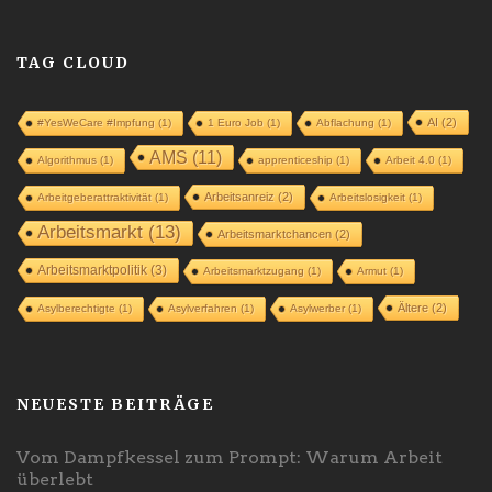
TAG CLOUD
AI
(2)
#YesWeCare #Impfung
(1)
1 Euro Job
(1)
Abflachung
(1)
AMS
(11)
Algorithmus
(1)
apprenticeship
(1)
Arbeit 4.0
(1)
Arbeitsanreiz
(2)
Arbeitgeberattraktivität
(1)
Arbeitslosigkeit
(1)
Arbeitsmarkt
(13)
Arbeitsmarktchancen
(2)
Arbeitsmarktpolitik
(3)
Arbeitsmarktzugang
(1)
Armut
(1)
Ältere
(2)
Asylberechtigte
(1)
Asylverfahren
(1)
Asylwerber
(1)
NEUESTE BEITRÄGE
Vom Dampfkessel zum Prompt: Warum Arbeit
überlebt