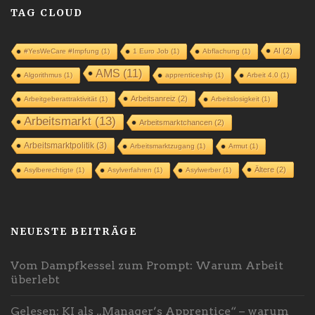
TAG CLOUD
AI
(2)
#YesWeCare #Impfung
(1)
1 Euro Job
(1)
Abflachung
(1)
AMS
(11)
Algorithmus
(1)
apprenticeship
(1)
Arbeit 4.0
(1)
Arbeitsanreiz
(2)
Arbeitgeberattraktivität
(1)
Arbeitslosigkeit
(1)
Arbeitsmarkt
(13)
Arbeitsmarktchancen
(2)
Arbeitsmarktpolitik
(3)
Arbeitsmarktzugang
(1)
Armut
(1)
Ältere
(2)
Asylberechtigte
(1)
Asylverfahren
(1)
Asylwerber
(1)
NEUESTE BEITRÄGE
Vom Dampfkessel zum Prompt: Warum Arbeit
überlebt
Gelesen: KI als „Manager’s Apprentice“ – warum