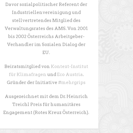
Davor sozialpolitischer Referent der
Industriellenvereinigung und
stellvertretendes Mitglied des
Verwaltungsrates des AMS. Von 2001
bis 2002 Österreichs Arbeitgeber-
Verhandler im Sozialen Dialog der
EU.
Beiratsmitglied von
Kontext-Institut
für Klimafragen
und
Eco Austria
.
Gründer der Initiative
#mehrgrips
Ausgezeichnet mit dem Dr. Heinrich
Treichl Preis für humanitäres
Engagement (Rotes Kreuz Österreich).