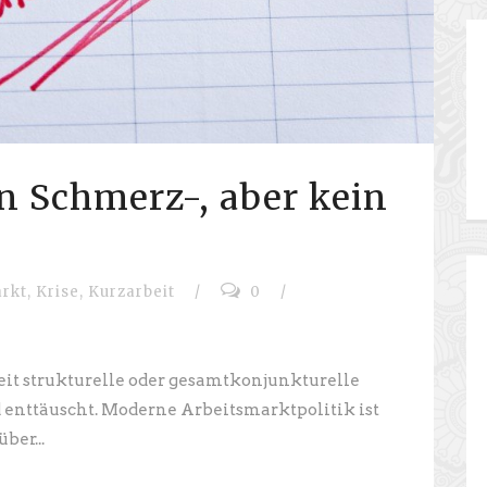
in Schmerz-, aber kein
rkt
,
Krise
,
Kurzarbeit
/
0
/
it strukturelle oder gesamtkonjunkturelle
d enttäuscht. Moderne Arbeitsmarktpolitik ist
ber...