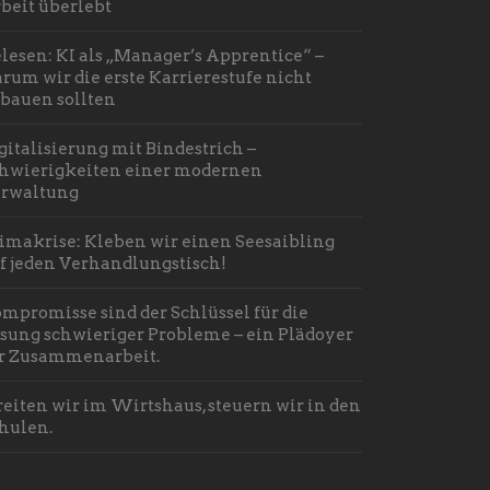
beit überlebt
lesen: KI als „Manager’s Apprentice“ –
rum wir die erste Karrierestufe nicht
bauen sollten
gitalisierung mit Bindestrich –
hwierigkeiten einer modernen
rwaltung
imakrise: Kleben wir einen Seesaibling
f jeden Verhandlungstisch!
mpromisse sind der Schlüssel für die
sung schwieriger Probleme – ein Plädoyer
r Zusammenarbeit.
reiten wir im Wirtshaus, steuern wir in den
hulen.