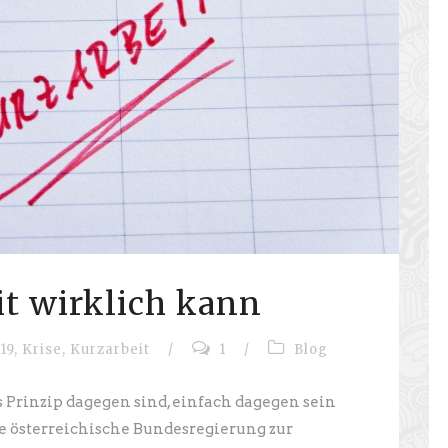
t wirklich kann
19
,
Krise
,
Kurzarbeit
/
1
/
Blog
us Prinzip dagegen sind, einfach dagegen sein
die österreichische Bundesregierung zur