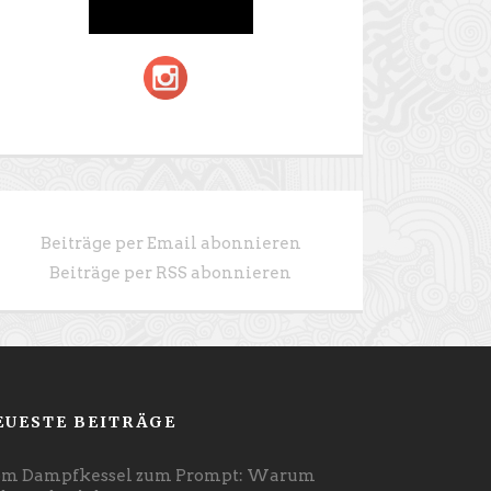
Beiträge per Email abonnieren
Beiträge per RSS abonnieren
EUESTE BEITRÄGE
m Dampfkessel zum Prompt: Warum