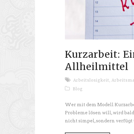
Kurzarbeit: E
Allheilmittel
Arbeitslosigkeit
,
Arbeitsma
Blog
Wer mit dem Modell Kurzarbe
Probleme lösen will, wird bal
nicht simpel, sondern verfügt ü