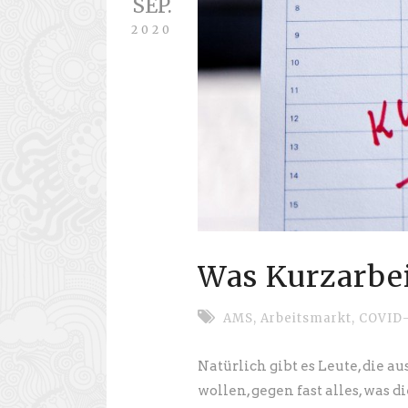
SEP.
2020
Was Kurzarbei
AMS
,
Arbeitsmarkt
,
COVID-
Natürlich gibt es Leute, die a
wollen, gegen fast alles, was 