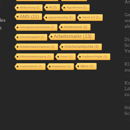
Ar
d
AI
(2)
Abflachung
(1)
Algorithmus
(1)
Ge
AMS
(11)
apprenticeship
(1)
Arbeit 4.0
(1)
des
wa
ab
Arbeitsanreiz
(2)
t
Arbeitgeberattraktivität
(1)
Arbeitsmarkt
(13)
Arbeitslosigkeit
(1)
Di
Sc
Arbeitsmarktpolitik
(3)
Arbeitsmarktchancen
(2)
Ve
Arbeitsmarktzugang
(1)
Armut
(1)
Asylberechtigte
(1)
Kl
Ältere
(2)
Asylverfahren
(1)
Asylwerber
(1)
au
Ko
Lö
zu
St
Sc