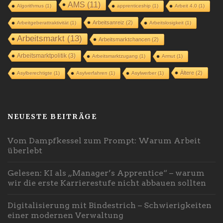
AMS
(11)
Algorithmus
(1)
apprenticeship
(1)
Arbeit 4.0
(1)
Arbeitsanreiz
(2)
Arbeitgeberattraktivität
(1)
Arbeitslosigkeit
(1)
Arbeitsmarkt
(13)
Arbeitsmarktchancen
(2)
Arbeitsmarktpolitik
(3)
Arbeitsmarktzugang
(1)
Armut
(1)
Ältere
(2)
Asylberechtigte
(1)
Asylverfahren
(1)
Asylwerber
(1)
NEUESTE BEITRÄGE
Vom Dampfkessel zum Prompt: Warum Arbeit
überlebt
Gelesen: KI als „Manager’s Apprentice“ – warum
wir die erste Karrierestufe nicht abbauen sollten
Digitalisierung mit Bindestrich – Schwierigkeiten
einer modernen Verwaltung