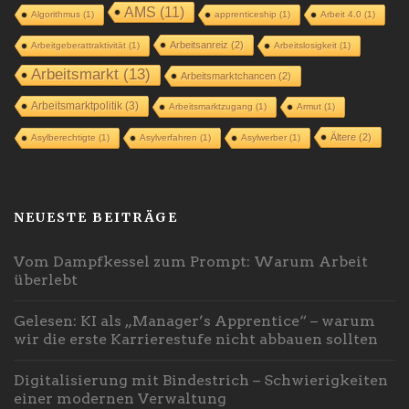
AMS
(11)
Algorithmus
(1)
apprenticeship
(1)
Arbeit 4.0
(1)
Arbeitsanreiz
(2)
Arbeitgeberattraktivität
(1)
Arbeitslosigkeit
(1)
Arbeitsmarkt
(13)
Arbeitsmarktchancen
(2)
Arbeitsmarktpolitik
(3)
Arbeitsmarktzugang
(1)
Armut
(1)
Ältere
(2)
Asylberechtigte
(1)
Asylverfahren
(1)
Asylwerber
(1)
NEUESTE BEITRÄGE
Vom Dampfkessel zum Prompt: Warum Arbeit
überlebt
Gelesen: KI als „Manager’s Apprentice“ – warum
wir die erste Karrierestufe nicht abbauen sollten
Digitalisierung mit Bindestrich – Schwierigkeiten
einer modernen Verwaltung