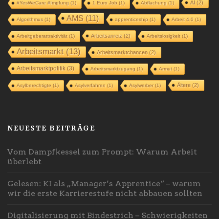
AI
(2)
#YesWeCare #Impfung
(1)
1 Euro Job
(1)
Abflachung
(1)
AMS
(11)
Algorithmus
(1)
apprenticeship
(1)
Arbeit 4.0
(1)
Arbeitsanreiz
(2)
Arbeitgeberattraktivität
(1)
Arbeitslosigkeit
(1)
Arbeitsmarkt
(13)
Arbeitsmarktchancen
(2)
Arbeitsmarktpolitik
(3)
Arbeitsmarktzugang
(1)
Armut
(1)
Ältere
(2)
Asylberechtigte
(1)
Asylverfahren
(1)
Asylwerber
(1)
NEUESTE BEITRÄGE
Vom Dampfkessel zum Prompt: Warum Arbeit
überlebt
Gelesen: KI als „Manager’s Apprentice“ – warum
wir die erste Karrierestufe nicht abbauen sollten
Digitalisierung mit Bindestrich – Schwierigkeiten