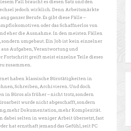
iesem Fall braucht es diesen Satz und den
echsel jedoch wirklich. Denn Arbeitsmärkte
ang ganzer Berufe. Es gibt diese Fälle –
Dampflokomotiven oder das Schaffnerlos von
nd eher die Ausnahme. In den meisten Fällen
, sondern umgebaut. Ein Job ist kein einzelner
l aus Aufgaben, Verantwortung und
Fortschritt greift meist einzelne Teile dieses
 neu zusammen.
ernet haben klassische Bürotätigkeiten in
chnen, Schreiben, Archivieren. Und doch
in Büros als früher – nicht trotz, sondern
roarbeit wurde nicht abgeschafft, sondern
ng, mehr Dokumentation, mehr Komplexität.
dabei selten in weniger Arbeit übersetzt, fast
er hat ernsthaft jemand das Gefühl, seit PC