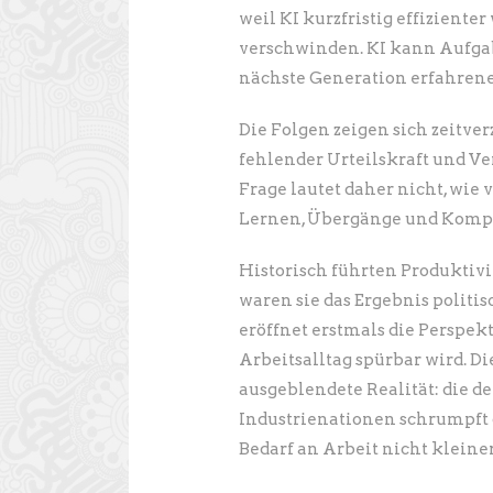
weil KI kurzfristig effiziente
verschwinden. KI kann Aufga
nächste Generation erfahrene
Die Folgen zeigen sich zeitve
fehlender Urteilskraft und V
Frage lautet daher nicht, wie 
Lernen, Übergänge und Kompe
Historisch führten Produktivi
waren sie das Ergebnis politi
eröffnet erstmals die Perspek
Arbeitsalltag spürbar wird. Die
ausgeblendete Realität: die 
Industrienationen schrumpft 
Bedarf an Arbeit nicht kleiner