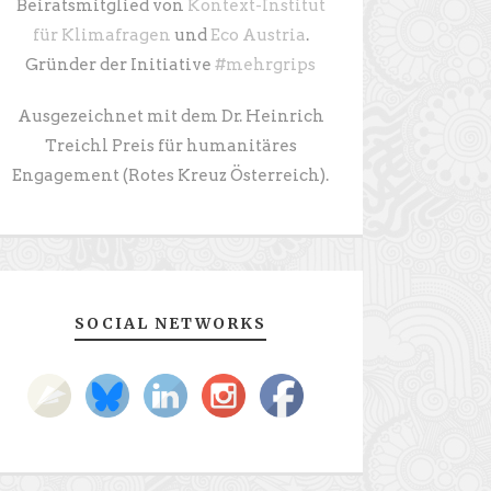
Beiratsmitglied von
Kontext-Institut
für Klimafragen
und
Eco Austria
.
Gründer der Initiative
#mehrgrips
Ausgezeichnet mit dem Dr. Heinrich
Treichl Preis für humanitäres
Engagement (Rotes Kreuz Österreich).
SOCIAL NETWORKS