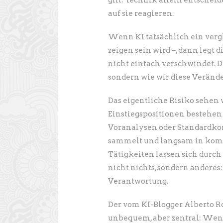
gilt: Technik allein entscheid
auf sie reagieren.
Wenn KI tatsächlich ein vergl
zeigen sein wird –, dann legt 
nicht einfach verschwindet. Die
sondern wie wir diese Verände
Das eigentliche Risiko sehen
Einstiegspositionen bestehen
Voranalysen oder Standardko
sammelt und langsam in komp
Tätigkeiten lassen sich durch
nicht nichts, sondern anderes
Verantwortung.
Der vom KI-Blogger Alberto R
unbequem, aber zentral: We