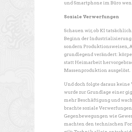
und Smartphone im Büro weni
Soziale Verwerfungen
Schauen wir, ob KI tatsächli
Beginn der Industrialisierung 
sondern Produktionsweisen, A
grundlegend verändert: körper
statt Heimarbeit hervorgebra
Massenproduktion ausgelöst.
Und doch folgte daraus keine
wurde zur Grundlage einer gi
mehr Beschäftigung und wach
brachte soziale Verwerfungen 
Gegenbewegungen wie Gewerksc
machten den technischen Forts