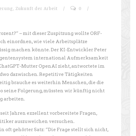
ierung
,
Zukunft der Arbeit
/
0
/
ozent?” – mit dieser Zuspitzung wollte ORF-
h einordnen, wie viele Arbeitsplätze
lüssig machen könnte. Der KI-Entwickler Peter
 Agentensystem international Aufmerksamkeit
r ChatGPT-Mutter OpenAI zieht, antwortete im
dwo dazwischen. Repetitive Tätigkeiten
eitig brauche es weiterhin Menschen, die die
so seine Folgerung, müssten wir künftig nicht
g arbeiten.
 seit Jahren exzellent vorbereitete Fragen,
itiker auszuweichen versuchen.
 oft gehörter Satz: “Die Frage stellt sich nicht,