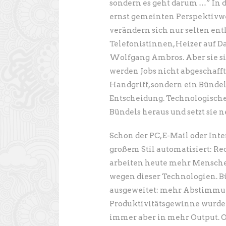
sondern es geht darum …” In d
ernst gemeinten Perspektivw
verändern sich nur selten entl
Telefonistinnen, Heizer auf 
Wolfgang Ambros. Aber sie si
werden Jobs nicht abgeschafft
Handgriff, sondern ein Bünde
Entscheidung. Technologischer 
Bündels heraus und setzt sie
Schon der PC, E-Mail oder Int
großem Stil automatisiert: Re
arbeiten heute mehr Menschen 
wegen dieser Technologien. Bü
ausgeweitet: mehr Abstimmu
Produktivitätsgewinne wurden 
immer aber in mehr Output. Od