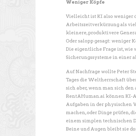
Weniger Köpfe
Vielleicht ist KI also wenige
Arbeitszeitverkürzung als vie
kleinere, produktivere Genera
Oder salopp gesagt: weniger K
Die eigentliche Frage ist, wie 
Sicherungssysteme in einer 
Auf Nachfrage wollte Peter St
Tages die Weltherrschaft über
sich aber, wenn man sich den 
RentAHuman.ai können KI-Ag
Aufgaben in der physischen W
machen, oder Dinge prüfen, die
einem simplen technischen Def
Beine und Augen bleibt sie dor