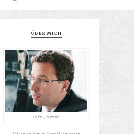
ÜBER MICH
(c) Oe1_Journale