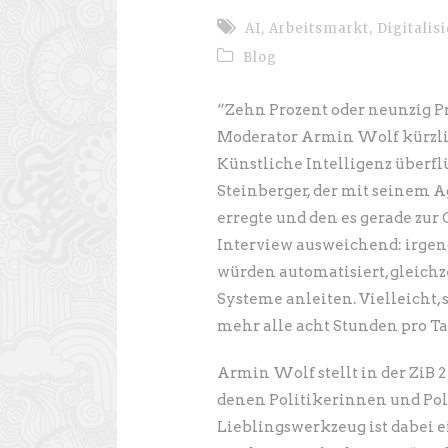
AI
,
Arbeitsmarkt
,
Digitalis
Blog
“Zehn Prozent oder neunzig Pr
Moderator Armin Wolf kürzlic
Künstliche Intelligenz überf
Steinberger, der mit seinem
erregte und den es gerade zu
Interview ausweichend: irgen
würden automatisiert, gleichz
Systeme anleiten. Vielleicht, 
mehr alle acht Stunden pro Ta
Armin Wolf stellt in der ZiB 2
denen Politikerinnen und Pol
Lieblingswerkzeug ist dabei ein