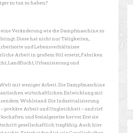
ger zu tun zu haben?
ch eine Veränderung wie die Dampfmaschine zu
bringt. Diese hat nicht nur Tätigkeiten,
rbeitsorte und Lebensverhältnisse
liche Arbeit in großem Stil ersetzt, Fabriken
cht, Landflucht, Urbanisierung und
 Welt mit weniger Arbeit. Die Dampfmaschine
gantischen wirtschaftlichen Entwicklung mit
sendem Wohlstand. Die Industrialisierung
– prekäre Arbeit und Ungleichheit – und rief
haften und Sozialgesetze hervor. Erst sie
chritt gesellschaftlich tragfähig. Auch hier