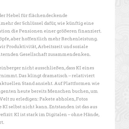
r der Hebel für flächendeckende
lmehr der Schlüssel dafür, wie künftig eine
tion die Pensionen einer größeren finanziert.
öpfe, aber hoffentlich mehr Rechenleistung.
wir Produktivität, Arbeitszeit und soziale
alternden Gesellschaft zusammendenken.
einberger nicht ausschließen, dass KI eines
nimmt. Das klingt dramatisch – relativiert
aktuellen Stand ansieht. Auf Plattformen wie
enten heute bereits Menschen buchen, um
elt zu erledigen: Pakete abholen, Fotos
 KI selbst nicht kann. Entstanden ist das aus
izit: KI ist stark im Digitalen – ohne Hände,
t.