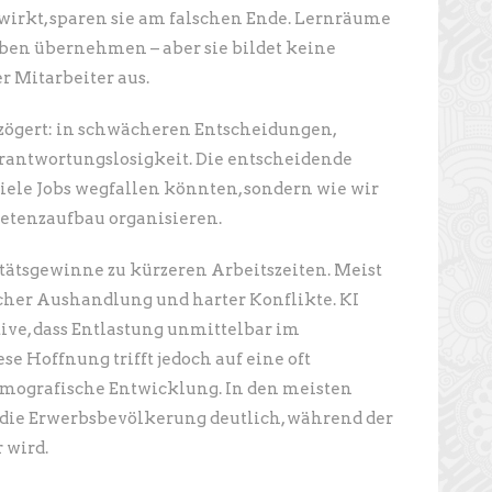
r wirkt, sparen sie am falschen Ende. Lernräume
ben übernehmen – aber sie bildet keine
r Mitarbeiter aus.
rzögert: in schwächeren Entscheidungen,
erantwortungslosigkeit. Die entscheidende
viele Jobs wegfallen könnten, sondern wie wir
tenzaufbau organisieren.
tätsgewinne zu kürzeren Arbeitszeiten. Meist
scher Aushandlung und harter Konflikte. KI
tive, dass Entlastung unmittelbar im
se Hoffnung trifft jedoch auf eine oft
demografische Entwicklung. In den meisten
die Erwerbsbevölkerung deutlich, während der
 wird.