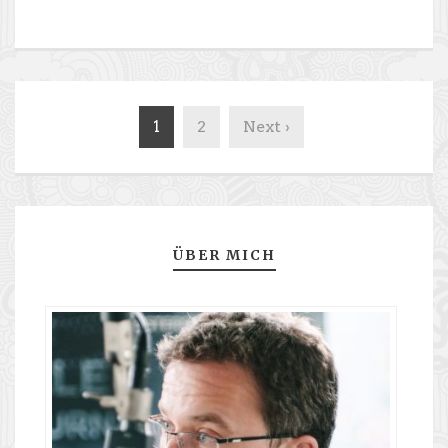
1
2
Next ›
ÜBER MICH