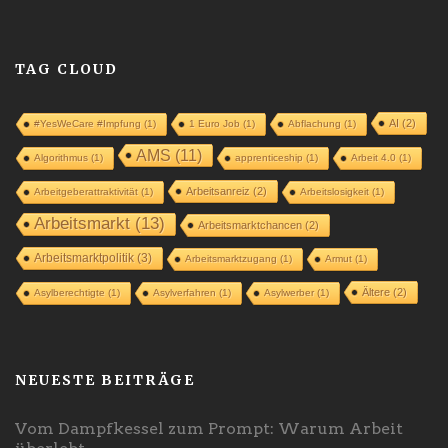
TAG CLOUD
AI
(2)
#YesWeCare #Impfung
(1)
1 Euro Job
(1)
Abflachung
(1)
AMS
(11)
Algorithmus
(1)
apprenticeship
(1)
Arbeit 4.0
(1)
Arbeitsanreiz
(2)
Arbeitgeberattraktivität
(1)
Arbeitslosigkeit
(1)
Arbeitsmarkt
(13)
Arbeitsmarktchancen
(2)
Arbeitsmarktpolitik
(3)
Arbeitsmarktzugang
(1)
Armut
(1)
Ältere
(2)
Asylberechtigte
(1)
Asylverfahren
(1)
Asylwerber
(1)
NEUESTE BEITRÄGE
Vom Dampfkessel zum Prompt: Warum Arbeit