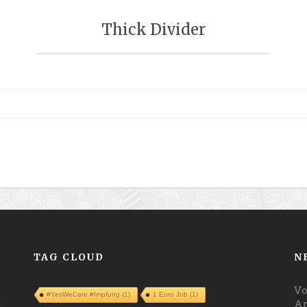
Thick Divider
TAG CLOUD
N
Vo
#YesWeCare #Impfung
(1)
1 Euro Job
(1)
Ar