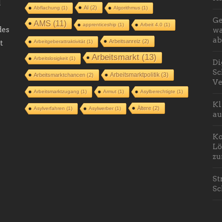
d
AI
(2)
Abflachung
(1)
Algorithmus
(1)
Ge
AMS
(11)
apprenticeship
(1)
Arbeit 4.0
(1)
des
wa
ab
Arbeitsanreiz
(2)
t
Arbeitgeberattraktivität
(1)
Arbeitsmarkt
(13)
Arbeitslosigkeit
(1)
Di
Sc
Arbeitsmarktpolitik
(3)
Arbeitsmarktchancen
(2)
Ve
Arbeitsmarktzugang
(1)
Armut
(1)
Asylberechtigte
(1)
Kl
Ältere
(2)
Asylverfahren
(1)
Asylwerber
(1)
au
Ko
Lö
zu
St
Sc