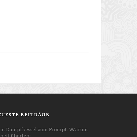
EUESTE BEITRÄGE
m Dampfkessel zum Prompt: Warum
beit überlebt