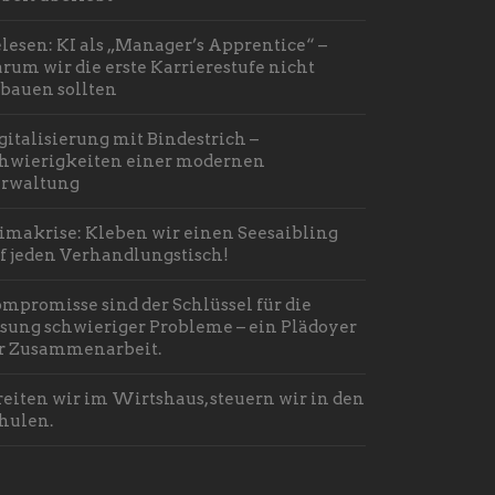
lesen: KI als „Manager’s Apprentice“ –
rum wir die erste Karrierestufe nicht
bauen sollten
gitalisierung mit Bindestrich –
hwierigkeiten einer modernen
rwaltung
imakrise: Kleben wir einen Seesaibling
f jeden Verhandlungstisch!
mpromisse sind der Schlüssel für die
sung schwieriger Probleme – ein Plädoyer
r Zusammenarbeit.
reiten wir im Wirtshaus, steuern wir in den
hulen.