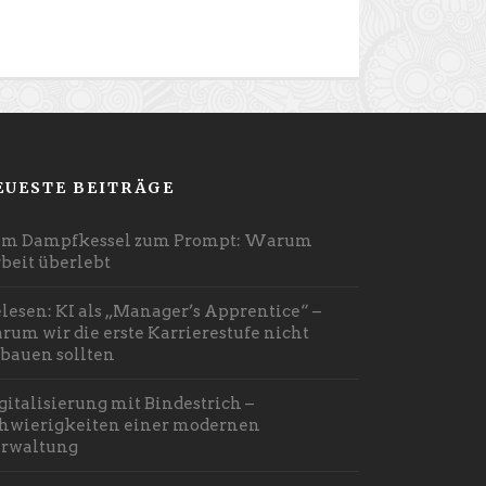
EUESTE BEITRÄGE
m Dampfkessel zum Prompt: Warum
beit überlebt
lesen: KI als „Manager’s Apprentice“ –
rum wir die erste Karrierestufe nicht
bauen sollten
gitalisierung mit Bindestrich –
hwierigkeiten einer modernen
rwaltung