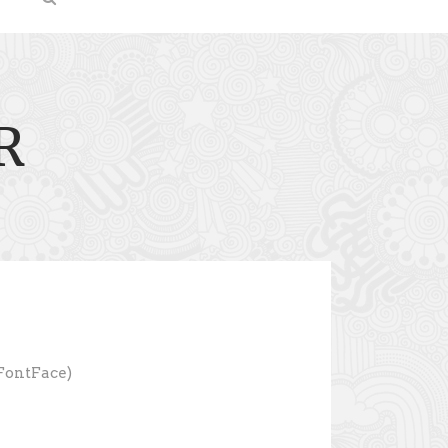
R
(FontFace)