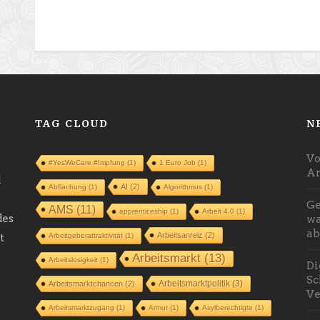
TAG CLOUD
N
Vo
#YesWeCare #Impfung
(1)
1 Euro Job
(1)
Ar
d
AI
(2)
Abflachung
(1)
Algorithmus
(1)
Ge
AMS
(11)
apprenticeship
(1)
Arbeit 4.0
(1)
des
wa
ab
Arbeitsanreiz
(2)
t
Arbeitgeberattraktivität
(1)
Arbeitsmarkt
(13)
Arbeitslosigkeit
(1)
Di
Sc
Arbeitsmarktpolitik
(3)
Arbeitsmarktchancen
(2)
Ve
Arbeitsmarktzugang
(1)
Armut
(1)
Asylberechtigte
(1)