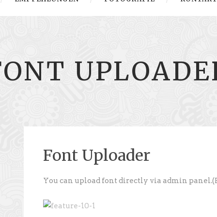
FONT UPLOADE
Font Uploader
You can upload font directly via admin panel.