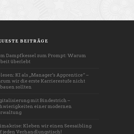
EUESTE BEITRÄGE
m Dampfkessel zum Prompt: Warum
beit überlebt
lesen: KI als „Manager’s Apprentice“ –
rum wir die erste Karrierestufe nicht
bauen sollten
gitalisierung mit Bindestrich –
hwierigkeiten einer modernen
rwaltung
imakrise: Kleben wir einen Seesaibling
f jeden Verhandlungstisch!