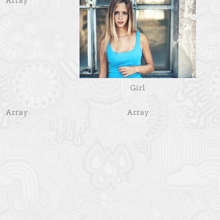
Array
Girl
Array
Array