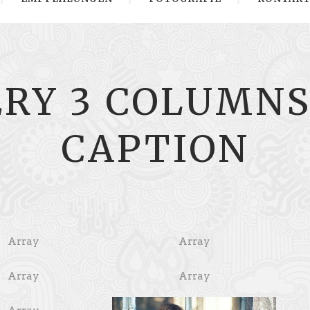
RY 3 COLUMN
CAPTION
Array
Array
Array
Array