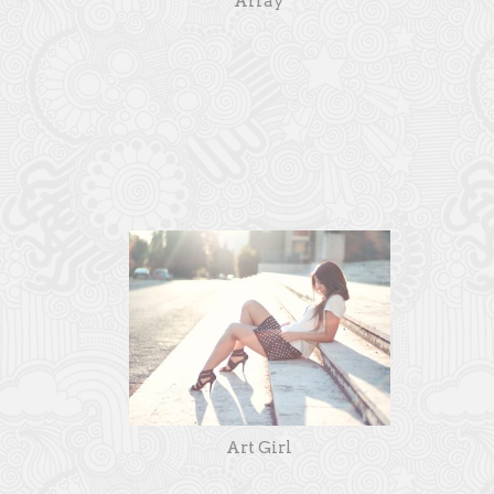
Array
Art Girl