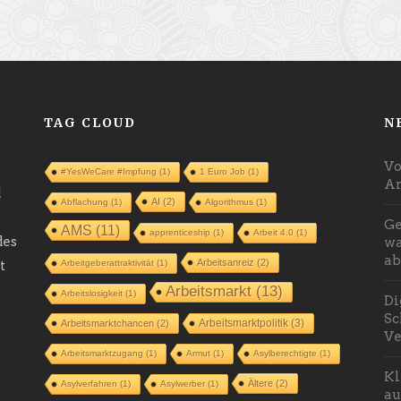
TAG CLOUD
N
Vo
#YesWeCare #Impfung
(1)
1 Euro Job
(1)
Ar
d
AI
(2)
Abflachung
(1)
Algorithmus
(1)
Ge
AMS
(11)
apprenticeship
(1)
Arbeit 4.0
(1)
des
wa
ab
Arbeitsanreiz
(2)
t
Arbeitgeberattraktivität
(1)
Arbeitsmarkt
(13)
Arbeitslosigkeit
(1)
Di
Sc
Arbeitsmarktpolitik
(3)
Arbeitsmarktchancen
(2)
Ve
Arbeitsmarktzugang
(1)
Armut
(1)
Asylberechtigte
(1)
Kl
Ältere
(2)
Asylverfahren
(1)
Asylwerber
(1)
au