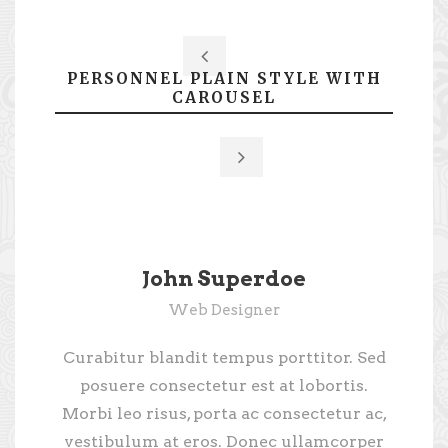
PERSONNEL PLAIN STYLE WITH
CAROUSEL
John Superdoe
Web Designer
Curabitur blandit tempus porttitor. Sed
Cu
posuere consectetur est at lobortis.
Morbi leo risus, porta ac consectetur ac,
Mo
vestibulum at eros. Donec ullamcorper
v