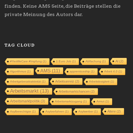
finden. Keine AMS Seite, die Beiträge stellen die
private Meinung des Autors dar.
TAG CLOUD
AI
(2)
#YesWeCare #Impfung
(1)
1 Euro Job
(1)
Abflachung
(1)
AMS
(11)
Algorithmus
(1)
apprenticeship
(1)
Arbeit 4.0
(1)
Arbeitsanreiz
(2)
Arbeitgeberattraktivität
(1)
Arbeitslosigkeit
(1)
Arbeitsmarkt
(13)
Arbeitsmarktchancen
(2)
Arbeitsmarktpolitik
(3)
Arbeitsmarktzugang
(1)
Armut
(1)
Ältere
(2)
Asylberechtigte
(1)
Asylverfahren
(1)
Asylwerber
(1)