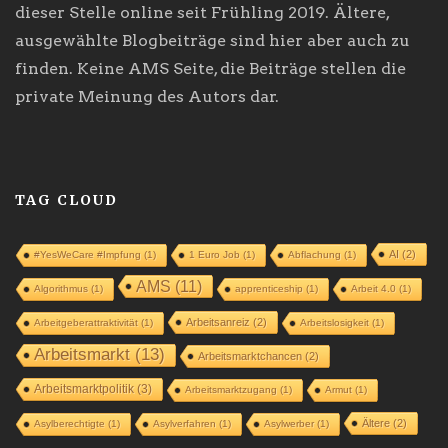
dieser Stelle online seit Frühling 2019. Ältere,
ausgewählte Blogbeiträge sind hier aber auch zu
finden. Keine AMS Seite, die Beiträge stellen die
private Meinung des Autors dar.
TAG CLOUD
AI
(2)
#YesWeCare #Impfung
(1)
1 Euro Job
(1)
Abflachung
(1)
AMS
(11)
Algorithmus
(1)
apprenticeship
(1)
Arbeit 4.0
(1)
Arbeitsanreiz
(2)
Arbeitgeberattraktivität
(1)
Arbeitslosigkeit
(1)
Arbeitsmarkt
(13)
Arbeitsmarktchancen
(2)
Arbeitsmarktpolitik
(3)
Arbeitsmarktzugang
(1)
Armut
(1)
Ältere
(2)
Asylberechtigte
(1)
Asylverfahren
(1)
Asylwerber
(1)