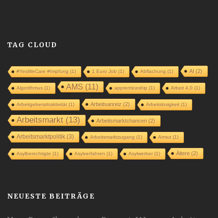
TAG CLOUD
AI
(2)
#YesWeCare #Impfung
(1)
1 Euro Job
(1)
Abflachung
(1)
AMS
(11)
Algorithmus
(1)
apprenticeship
(1)
Arbeit 4.0
(1)
Arbeitsanreiz
(2)
Arbeitgeberattraktivität
(1)
Arbeitslosigkeit
(1)
Arbeitsmarkt
(13)
Arbeitsmarktchancen
(2)
Arbeitsmarktpolitik
(3)
Arbeitsmarktzugang
(1)
Armut
(1)
Ältere
(2)
Asylberechtigte
(1)
Asylverfahren
(1)
Asylwerber
(1)
NEUESTE BEITRÄGE