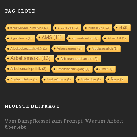
TAG CLOUD
AI
(2)
#YesWeCare #Impfung
(1)
1 Euro Job
(1)
Abflachung
(1)
AMS
(11)
Algorithmus
(1)
apprenticeship
(1)
Arbeit 4.0
(1)
Arbeitsanreiz
(2)
Arbeitgeberattraktivität
(1)
Arbeitslosigkeit
(1)
Arbeitsmarkt
(13)
Arbeitsmarktchancen
(2)
Arbeitsmarktpolitik
(3)
Arbeitsmarktzugang
(1)
Armut
(1)
Ältere
(2)
Asylberechtigte
(1)
Asylverfahren
(1)
Asylwerber
(1)
NEUESTE BEITRÄGE
Vom Dampfkessel zum Prompt: Warum Arbeit
überlebt