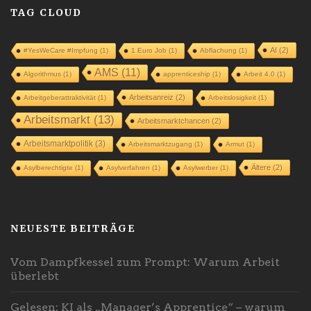
TAG CLOUD
AI
(2)
#YesWeCare #Impfung
(1)
1 Euro Job
(1)
Abflachung
(1)
AMS
(11)
Algorithmus
(1)
apprenticeship
(1)
Arbeit 4.0
(1)
Arbeitsanreiz
(2)
Arbeitgeberattraktivität
(1)
Arbeitslosigkeit
(1)
Arbeitsmarkt
(13)
Arbeitsmarktchancen
(2)
Arbeitsmarktpolitik
(3)
Arbeitsmarktzugang
(1)
Armut
(1)
Ältere
(2)
Asylberechtigte
(1)
Asylverfahren
(1)
Asylwerber
(1)
NEUESTE BEITRÄGE
Vom Dampfkessel zum Prompt: Warum Arbeit
überlebt
Gelesen: KI als „Manager’s Apprentice“ – warum