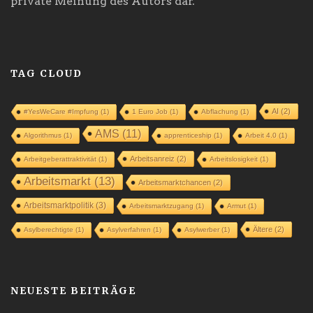
private Meinung des Autors dar.
TAG CLOUD
AI
(2)
#YesWeCare #Impfung
(1)
1 Euro Job
(1)
Abflachung
(1)
AMS
(11)
Algorithmus
(1)
apprenticeship
(1)
Arbeit 4.0
(1)
Arbeitsanreiz
(2)
Arbeitgeberattraktivität
(1)
Arbeitslosigkeit
(1)
Arbeitsmarkt
(13)
Arbeitsmarktchancen
(2)
Arbeitsmarktpolitik
(3)
Arbeitsmarktzugang
(1)
Armut
(1)
Ältere
(2)
Asylberechtigte
(1)
Asylverfahren
(1)
Asylwerber
(1)
NEUESTE BEITRÄGE