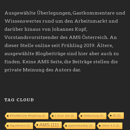
Ausgewählte Überlegungen, Gastkommentare und
Wissenswertes rund um den Arbeitsmarkt und
darüber hinaus von Johannes Kopf,
Vorstandsvorsitzender des AMS Österreich. An
dieser Stelle online seit Frühling 2019. Ältere,
ausgewählte Blogbeiträge sind hier aber auch zu
finden. Keine AMS Seite, die Beiträge stellen die
private Meinung des Autors dar.
TAG CLOUD
AI
(2)
#YesWeCare #Impfung
(1)
1 Euro Job
(1)
Abflachung
(1)
AMS
(11)
Algorithmus
(1)
apprenticeship
(1)
Arbeit 4.0
(1)