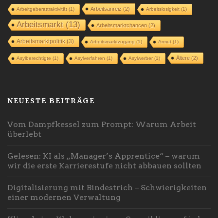
Arbeitsanreiz
(2)
Arbeitgeberattraktivität
(1)
Arbeitslosigkeit
(1)
Arbeitsmarkt
(13)
Arbeitsmarktchancen
(2)
Arbeitsmarktpolitik
(3)
Arbeitsmarktzugang
(1)
Armut
(1)
Ältere
(2)
Asylberechtigte
(1)
Asylverfahren
(1)
Asylwerber
(1)
NEUESTE BEITRÄGE
Vom Dampfkessel zum Prompt: Warum Arbeit
überlebt
Gelesen: KI als „Manager’s Apprentice“ – warum
wir die erste Karrierestufe nicht abbauen sollten
Digitalisierung mit Bindestrich – Schwierigkeiten
einer modernen Verwaltung