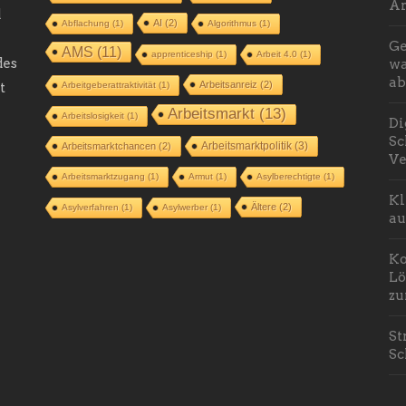
Ar
d
AI
(2)
Abflachung
(1)
Algorithmus
(1)
Ge
AMS
(11)
apprenticeship
(1)
Arbeit 4.0
(1)
des
wa
ab
Arbeitsanreiz
(2)
t
Arbeitgeberattraktivität
(1)
Arbeitsmarkt
(13)
Arbeitslosigkeit
(1)
Di
Sc
Arbeitsmarktpolitik
(3)
Arbeitsmarktchancen
(2)
Ve
Arbeitsmarktzugang
(1)
Armut
(1)
Asylberechtigte
(1)
Kl
Ältere
(2)
Asylverfahren
(1)
Asylwerber
(1)
au
Ko
Lö
zu
St
Sc