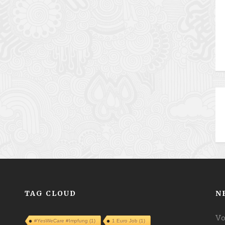
TAG CLOUD
N
Vo
#YesWeCare #Impfung
(1)
1 Euro Job
(1)