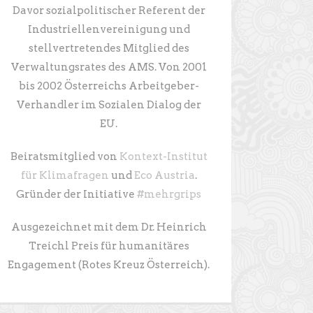
Davor sozialpolitischer Referent der
Industriellenvereinigung und
stellvertretendes Mitglied des
Verwaltungsrates des AMS. Von 2001
bis 2002 Österreichs Arbeitgeber-
Verhandler im Sozialen Dialog der
EU.
Beiratsmitglied von
Kontext-Institut
für Klimafragen
und
Eco Austria
.
Gründer der Initiative
#mehrgrips
Ausgezeichnet mit dem Dr. Heinrich
Treichl Preis für humanitäres
Engagement (Rotes Kreuz Österreich).