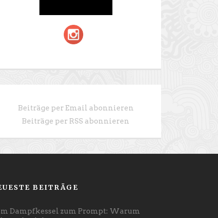
Beiträge per Email abonnieren
Beiträge per RSS abonnieren
EUESTE BEITRÄGE
m Dampfkessel zum Prompt: Warum