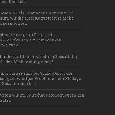
beit überlebt
lesen: KI als „Manager’s Apprentice“ –
rum wir die erste Karrierestufe nicht
bauen sollten
gitalisierung mit Bindestrich –
hwierigkeiten einer modernen
rwaltung
imakrise: Kleben wir einen Seesaibling
f jeden Verhandlungstisch!
mpromisse sind der Schlüssel für die
sung schwieriger Probleme – ein Plädoyer
r Zusammenarbeit.
reiten wir im Wirtshaus, steuern wir in den
hulen.