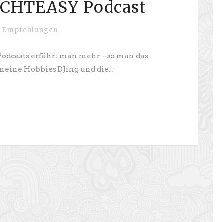
ECHTEASY Podcast
Empfehlungen
casts erfährt man mehr – so man das
meine Hobbies DJing und die...