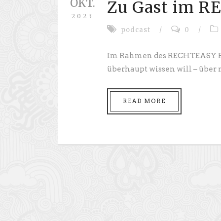
OKT.
Zu Gast im R
2023
podcast
/
0
/
Im Rahmen des RECHTEASY Pod
überhaupt wissen will – über 
READ MORE