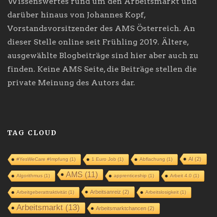
Wissenswertes rund um den Arbeitsmarkt und
darüber hinaus von Johannes Kopf,
Vorstandsvorsitzender des AMS Österreich. An
dieser Stelle online seit Frühling 2019. Ältere,
ausgewählte Blogbeiträge sind hier aber auch zu
finden. Keine AMS Seite, die Beiträge stellen die
private Meinung des Autors dar.
TAG CLOUD
AI
(2)
#YesWeCare #Impfung
(1)
1 Euro Job
(1)
Abflachung
(1)
AMS
(11)
Algorithmus
(1)
apprenticeship
(1)
Arbeit 4.0
(1)
Arbeitsanreiz
(2)
Arbeitgeberattraktivität
(1)
Arbeitslosigkeit
(1)
Arbeitsmarkt
(13)
Arbeitsmarktchancen
(2)