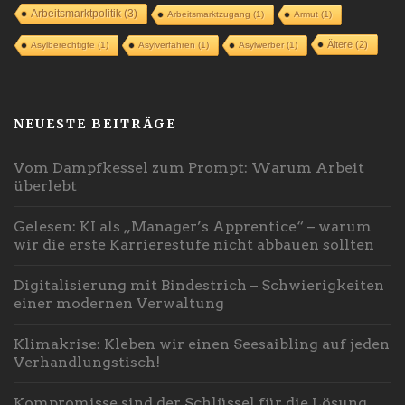
Arbeitsmarktpolitik
(3)
Arbeitsmarktzugang
(1)
Armut
(1)
Ältere
(2)
Asylberechtigte
(1)
Asylverfahren
(1)
Asylwerber
(1)
NEUESTE BEITRÄGE
Vom Dampfkessel zum Prompt: Warum Arbeit
überlebt
Gelesen: KI als „Manager’s Apprentice“ – warum
wir die erste Karrierestufe nicht abbauen sollten
Digitalisierung mit Bindestrich – Schwierigkeiten
einer modernen Verwaltung
Klimakrise: Kleben wir einen Seesaibling auf jeden
Verhandlungstisch!
Kompromisse sind der Schlüssel für die Lösung