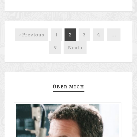
‹ Previous
1
2
3
4
…
9
Next ›
ÜBER MICH