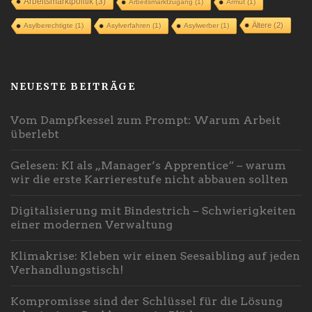
Arbeitsmarktpolitik
(3)
Arbeitsmarktzugang
(1)
Armut
(1)
Ältere
(2)
Asylberechtigte
(1)
Asylverfahren
(1)
Asylwerber
(1)
NEUESTE BEITRÄGE
Vom Dampfkessel zum Prompt: Warum Arbeit
überlebt
Gelesen: KI als „Manager’s Apprentice“ – warum
wir die erste Karrierestufe nicht abbauen sollten
Digitalisierung mit Bindestrich – Schwierigkeiten
einer modernen Verwaltung
Klimakrise: Kleben wir einen Seesaibling auf jeden
Verhandlungstisch!
Kompromisse sind der Schlüssel für die Lösung