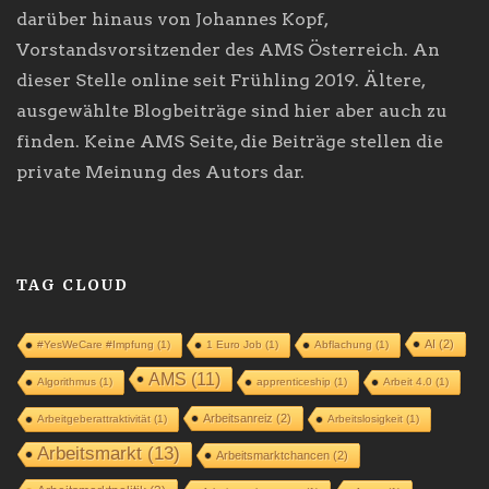
darüber hinaus von Johannes Kopf,
Vorstandsvorsitzender des AMS Österreich. An
dieser Stelle online seit Frühling 2019. Ältere,
ausgewählte Blogbeiträge sind hier aber auch zu
finden. Keine AMS Seite, die Beiträge stellen die
private Meinung des Autors dar.
TAG CLOUD
AI
(2)
#YesWeCare #Impfung
(1)
1 Euro Job
(1)
Abflachung
(1)
AMS
(11)
Algorithmus
(1)
apprenticeship
(1)
Arbeit 4.0
(1)
Arbeitsanreiz
(2)
Arbeitgeberattraktivität
(1)
Arbeitslosigkeit
(1)
Arbeitsmarkt
(13)
Arbeitsmarktchancen
(2)